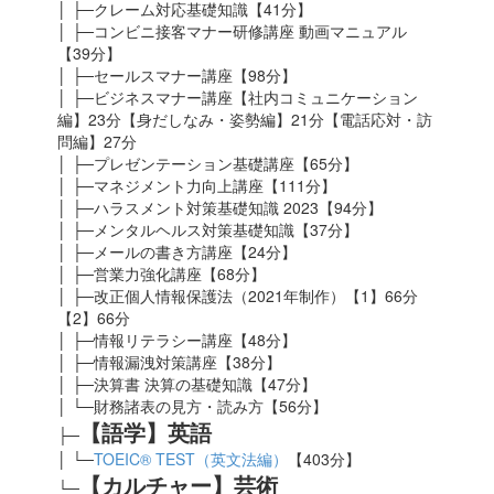
│ ├─クレーム対応基礎知識【41分】
│ ├─コンビニ接客マナー研修講座 動画マニュアル
【39分】
│ ├─セールスマナー講座【98分】
│ ├─ビジネスマナー講座【社内コミュニケーション
編】23分【身だしなみ・姿勢編】21分【電話応対・訪
問編】27分
│ ├─プレゼンテーション基礎講座【65分】
│ ├─マネジメント力向上講座【111分】
│ ├─ハラスメント対策基礎知識 2023
【94分】
│ ├─メンタルヘルス対策基礎知識【37分】
│ ├─メールの書き方講座【24分】
│ ├─営業力強化講座【68分】
│ ├─改正個人情報保護法（2021年制作）【1】66分
【2】66分
│ ├─情報リテラシー講座【48分】
│ ├─情報漏洩対策講座【38分】
│ ├─決算書 決算の基礎知識【47分】
│ └─財務諸表の見方・読み方【56分】
【語学】英語
├─
│ └─
TOEIC® TEST（英文法編）
【403分】
【カルチャー】芸術
└─