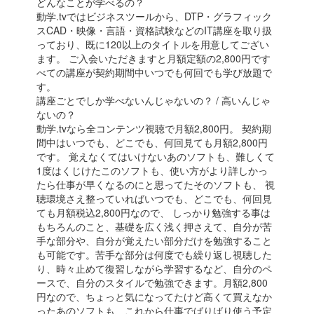
どんなことが学べるの？
動学.tvではビジネスツールから、DTP・グラフィック
スCAD・映像・言語・資格試験などのIT講座を取り扱
っており、既に120以上のタイトルを用意してござい
ます。 ご入会いただきますと月額定額の2,800円です
べての講座が契約期間中いつでも何回でも学び放題で
す。
講座ごとでしか学べないんじゃないの？ / 高いんじゃ
ないの？
動学.tvなら全コンテンツ視聴で月額2,800円。 契約期
間中はいつでも、どこでも、何回見ても月額2,800円
です。 覚えなくてはいけないあのソフトも、難しくて
1度はくじけたこのソフトも、使い方がより詳しかっ
たら仕事が早くなるのにと思ってたそのソフトも、 視
聴環境さえ整っていればいつでも、どこでも、何回見
ても月額税込2,800円なので、 しっかり勉強する事は
もちろんのこと、基礎を広く浅く押さえて、自分が苦
手な部分や、自分が覚えたい部分だけを勉強すること
も可能です。苦手な部分は何度でも繰り返し視聴した
り、時々止めて復習しながら学習するなど、自分のペ
ースで、自分のスタイルで勉強できます。月額2,800
円なので、ちょっと気になってたけど高くて買えなか
ったあのソフトも、これから仕事でばりばり使う予定