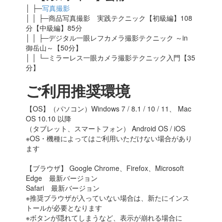
│ ├─
写真撮影
│ │ ├─商品写真撮影 実践テクニック【初級編】108
分【中級編】85分
│ │ ├─デジタル一眼レフカメラ撮影テクニック ～in
御岳山～【50分】
│ │ └─ミラーレス一眼カメラ撮影テクニック入門【35
分】
ご利用推奨環境
【OS】（パソコン）Windows 7 / 8.1 / 10 / 11、 Mac
OS 10.10 以降
（タブレット、スマートフォン） Android OS / iOS
※OS・機種によってはご利用いただけない場合があり
ます
【ブラウザ】 Google Chrome、Firefox、Microsoft
Edge 最新バージョン
Safari 最新バージョン
※推奨ブラウザが入っていない場合は、新たにインス
トールが必要となります
※ボタンが隠れてしまうなど、表示が崩れる場合に