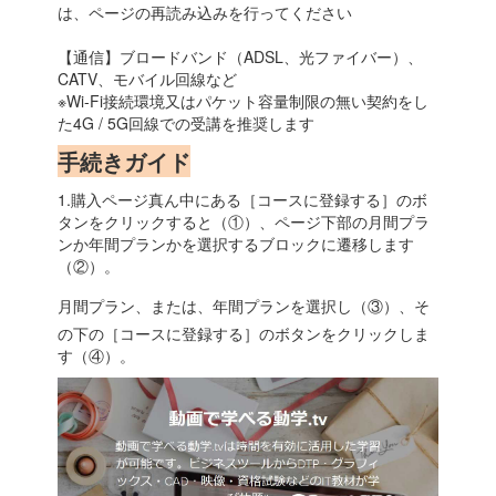
は、ページの再読み込みを行ってください
【通信】ブロードバンド（ADSL、光ファイバー）、
CATV、モバイル回線など
※Wi-Fi接続環境又はパケット容量制限の無い契約をし
た4G / 5G回線での受講を推奨します
手続きガイド
1.購入ページ真ん中にある［コースに登録する］のボ
タンをクリックすると（①）、ページ下部の月間プラ
ンか年間プランかを選択するブロックに遷移します
（②）。
月間プラン、または、年間プランを選択し（③）、そ
の下の［コースに登録する］のボタンをクリックしま
す（④）。