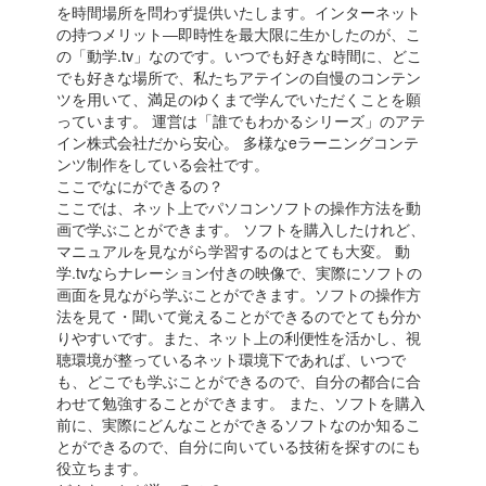
を時間場所を問わず提供いたします。インターネット
の持つメリット―即時性を最大限に生かしたのが、こ
の「動学.tv」なのです。いつでも好きな時間に、どこ
でも好きな場所で、私たちアテインの自慢のコンテン
ツを用いて、満足のゆくまで学んでいただくことを願
っています。 運営は「誰でもわかるシリーズ」のアテ
イン株式会社だから安心。 多様なeラーニングコンテ
ンツ制作をしている会社です。
ここでなにができるの？
ここでは、ネット上でパソコンソフトの操作方法を動
画で学ぶことができます。 ソフトを購入したけれど、
マニュアルを見ながら学習するのはとても大変。 動
学.tvならナレーション付きの映像で、実際にソフトの
画面を見ながら学ぶことができます。ソフトの操作方
法を見て・聞いて覚えることができるのでとても分か
りやすいです。また、ネット上の利便性を活かし、視
聴環境が整っているネット環境下であれば、いつで
も、どこでも学ぶことができるので、自分の都合に合
わせて勉強することができます。 また、ソフトを購入
前に、実際にどんなことができるソフトなのか知るこ
とができるので、自分に向いている技術を探すのにも
役立ちます。