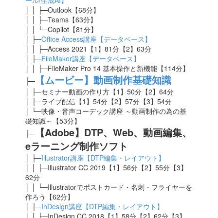
ール/生成AI】
│ │ ├─Outlook【68分】
│ │ ├─Teams【63分】
│ │ └─Copilot【81分】
│ ├─
Office Access講座【データベース】
│ │ ├─Access 2021【1】81
分【2】63分
│ ├─
FileMaker講座【データベース】
│ │ ├─FileMaker Pro 14 基本操作と新機能【114分】
【ムービー】動画制作基礎知識
├─
│ ├─セミナー動画の作り方【1】50分【2】64分
│ ├─ライブ配信【1】54分【2】57分【3】54分
│ └─映像・音声コーデック講座 ～動画制作の為の基
礎知識～【53分】
【Adobe】DTP、Web、動画編集、
├─
eラーニング制作ソフト
│ ├─
Illustrator講座【DTP編集・レイアウト】
│ │ ├─Illustrator CC 2019【1】56分【2】55分【3】
62分
│ │ └─Illustratorでポストカード・名刺・フライヤーを
作ろう【62分】
│ ├─
InDesign講座【DTP編集・レイアウト】
│ │ ├─InDesign CC 2018【1】58分【2】62分【3】