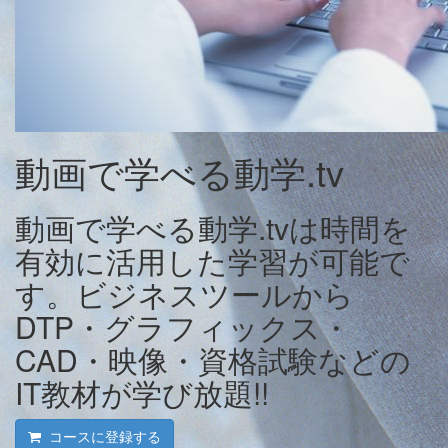
動画で学べる動学.tv
動画で学べる動学.tvは時間を
有効に活用した学習が可能で
す。ビジネスツールから
DTP・グラフィックス・
CAD・映像・資格試験などの
IT教材が学び放題!!
コースに登録する