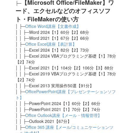
【Microsoft Office/
FileMaker
】ワ
├─
ード、エクセルなどのオフィスソフ
ト・FileMakerの使い方
│ ├─
Office Word講座【文書作成】
│ │ ├─Word 2024【1】60分【2】68分
│ │ ├─Word 2021【1】67分【2】66分
│ ├─
Office Excel講座【表計算】
│ │ ├─Excel 2024
【1】82分【2】73分
│ │ ├─Excel 2024 VBAプログラミング基礎【1】78分
【2】74分
│ │ ├─Excel 2021
【1】104分【2】106分【3】88分
│ │ ├─Excel 2019 VBAプログラミング基礎【1】78分
【2】74分
│ │ ├─Excel 2013 実用操作50選【91分】
│ ├─
OfficePowerPoint講座【プレゼンテーションソフ
ト】
│ │ ├─PowerPoint 2024【1】60分【2】66分
│ │ ├─PowerPoint 2021【1】70分【2】74分
│ ├─
Office Outlook講座【メール・情報管理】
│ │ ├─Outlook 2021【67
分】
│ ├─
Office 365 講座【メール/コミュニケーションツ