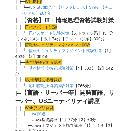
│ ├─
WEB制作
│ │ └─
Wix Studio入門【リファレンス】379分【チュ
ートリアル】281分
【
資格】IT・情報処理資格試験対策
├─
│ ├─
ITパスポート試験
│ │ └─
ITパスポート試験対策
【ストラテジ系】191分
【マネジメント系】74分【テクノロジ系】309分
│ ├─
情報セキュリティマネジメント試験
│ │ └─
情報セキュリティマネジメント試験対策
【1】
452分【2】382分
│ ├─
基本情報技術者試験
│ │ └─
基本情報技術者試験対策
【1】568分【2】542
分
│ ├─
応用
情報技術者試験
│ │ └─
応用情報技術者試験対策
【766分】
【言語・サーバー等】開発言語、サ
├─
ーバー、OSユーティリティ講座
│ ├─
Webアプリ開発
│ │ ├─
Java関連
│ │ │ ├─Java基礎講座【1】77分【2】63分
│ │ │ ├─Javaオブジェクト指向講座【1】111分【2】