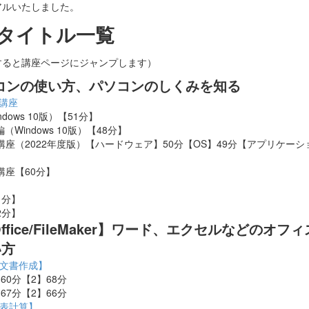
アルいたしました。
タイトル一覧
すると講座ページにジャンプします）
コンの使い方、パソコンのしくみを知る
講座
ndows 10版）【51分】
（Windows 10版）【48分】
講座（2022年度版）【ハードウェア】50分【OS】49分【アプリケー
講座【60分】
61分】
62分】
fice/
FileMaker
】ワード、エクセルなどのオフィ
い方
講座【文書作成】
1】60分【2】68分
1】67分【2】66分
講座【表計算】