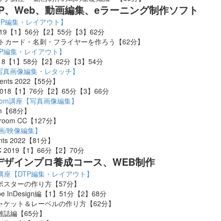
DTP、Web、動画編集、eラーニング制作ソフト
座【DTP編集・レイアウト】
 CC 2019【1】56分【2】55分【3】62分
torでポストカード・名刺・フライヤーを作ろう【62分】
【DTP編集・レイアウト】
C 2018【1】58分【2】62分【3】54分
座【写真画像編集・レタッチ】
ements 2022【55分】
CC 2018【1】76分【2】65分【3】66分
ghtroom講座【写真画像編集】
oom【68分】
ghtroom CC【127分】
動画/映像編集】
ents 2022【81分】
o CC 2019【1】66分【2】70分
デザインプロ養成コース、WEB制作
講座【DTP編集・レイアウト】
・ポスターの作り方【57分】
e InDesign編【1】51分【2】68分
ジャケット＆レーベルの作り方【62分】
 雑誌編【65分】