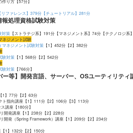
刺の作り方【57分】
o入門【リファレンス】379分【チュートリアル】281分
・情報処理資格試験対策
験対策
【ストラテジ系】191分【マネジメント系】74分【テクノロジ系】
マネジメント試験
ィマネジメント試験対策
【1】452分【2】382分
験
試験対策
【1】568分【2】542分
験
試験対策
【766分】
バー等】開発言語、サーバー、OSユーティリティ
座【1】77分【2】63分
ジェクト指向講座【1】111分【2】106分【3】113分
アクセス講座【180分】
bアプリ開発講座【1】238分【2】228分
アプリ開発（Spring Framework）講座
【1】209分【2】234分
座【1】132分【2】150分