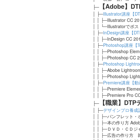
【Adobe】
├─
│ ├─
Illustrator講
│ │ ├─Illustrator
│ │ └─Illustra
│ ├─
InDesign講座
│ │ ├─InDesign C
│ ├─
Photoshop講
│ │ ├─Photoshop El
│ │ ├─Photoshop 
│ ├─
Photoshop Li
│ │ ├─Abobe Lightr
│ │ ├─Photoshop Li
│ ├─
Premiere講座【
│ │ ├─Premiere Elem
│ │ ├─Premiere Pr
【職業】DTP
├─
│ ├─
デザインプロ養成
│ │ ├─パンフレット
│ │ ├─本の作り方 Adob
│ │ ├─ＤＶＤ・ＣＤ
│ │ ├─広告の作り方