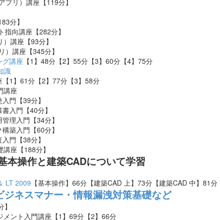
GUIアプリ）講座【119分】
183分】
ェクト指向講座【282分】
アプリ）講座【93分】
アプリ）講座【345分】
ング講座
【1】48分【2】55分【3】60分【4】75分
知識
講座【1】61分【2】77分【3】58分
入門講座
開発入門【39分】
仕様書入門【40分】
ム運用管理入門【34分】
ワーク構築入門【60分】
監査入門【38分】
礎講座【188分】
D】基本操作と建築CADについて学習
＆ LT 2009
【基本操作】66分【建築CAD 上】73分【建築CAD 中】81分
ビジネスマナー・情報漏洩対策基礎など
分】
ネジメント入門講座【1】69分【2】66分