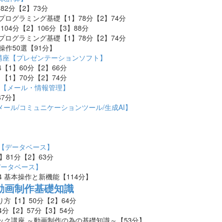
82分【2】73分
4 VBAプログラミング基礎【1】78分【2】74分
104分【2】106分【3】88分
9 VBAプログラミング基礎【1】78分【2】74分
 実用操作50選【91分】
Point講座【プレゼンテーションソフト】
2024【1】60分【2】66分
2021【1】70分【2】74分
ook講座【メール・情報管理】
67
分】
講座【メール/コミュニケーションツール/生成AI】
】
s講座【データベース】
1】81
分【2】63分
【データベース】
Pro 14 基本操作と新機能【114分】
動画制作基礎知識
り方【1】50分【2】64分
4分【2】57分【3】54分
デック講座 ～動画制作の為の基礎知識～【53分】