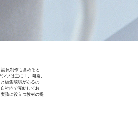
。請負制作も含めると
テンツは主にIT、開発、
オと編集環境があるの
を自社内で完結してお
に実務に役立つ教材の提