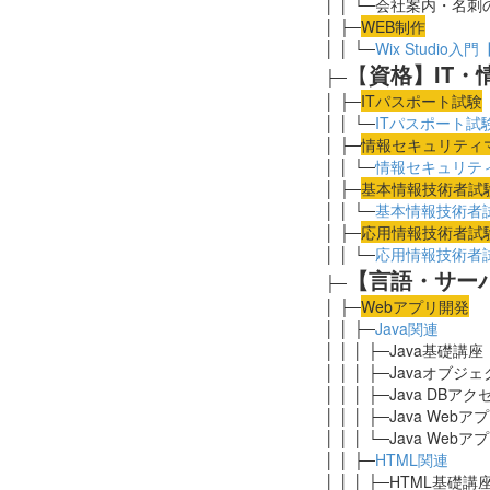
│ │ └─会社案内・名
│ ├─
WEB制作
│ │ └─
Wix Studi
【
資格】IT
├─
│ ├─
ITパスポート試験
│ │ └─
ITパスポート試
│ ├─
情報セキュリティ
│ │ └─
情報セキュリテ
│ ├─
基本情報技術者試
│ │ └─
基本情報技術者
│ ├─
応用
情報技術者試
│ │ └─
応用情報技術者
【言語・サー
├─
│ ├─
Webアプリ開発
│ │ ├─
Java関連
│ │ │ ├─Java基礎講
│ │ │ ├─Javaオブ
│ │ │ ├─Java DB
│ │ │ ├─Java We
│ │ │ └─Java Web
│ │ ├─
HTML関連
│ │ │ ├─HTML基礎講