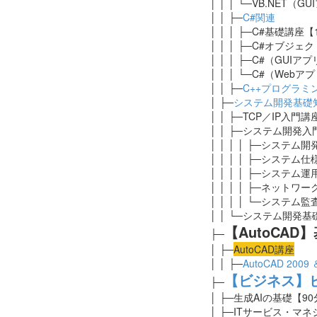
│ │ │ └─VB.NET（
│ │ ├─
C#関連
│ │ │ ├─C#基礎講座【
│ │ │ ├─C#オブジ
│ │ │ ├─C#（GUI
│ │ │ └─C#（Web
│ │ ├─
C++プログラミ
│ ├─
システム開発基礎
│ │ ├─TCP／IP入門
│ │ ├─システム開発
│ │ │ │ ├─システム
│ │ │ │ ├─システム
│ │ │ │ ├─システ
│ │ │ │ ├─ネット
│ │ │ │ └─システム
│ │ └─システム開発基
【AutoCA
├─
│ ├─
AutoCAD講座
│ │ ├─
AutoCAD 2009 
【ビジネス】
├─
│ ├─生成AIの基礎
【90
│ ├─ITサービス・マ