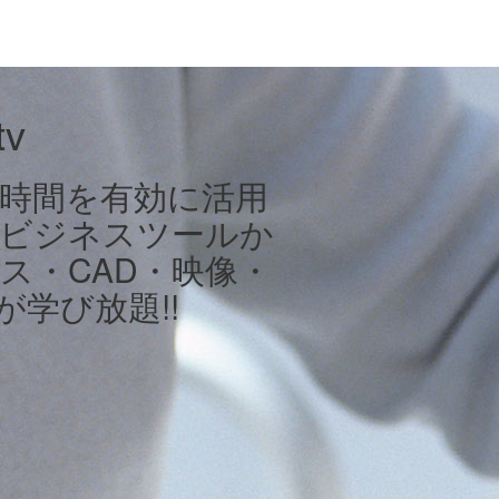
v
は時間を有効に活用
。ビジネスツールか
ス・CAD・映像・
が学び放題!!