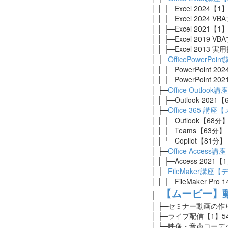
│ │ ├─Excel 2024
【1】
│ │ ├─Excel 202
│ │ ├─Excel 2021
【1】
│ │ ├─Excel 201
│ │ ├─Excel 2013
│ ├─
OfficePower
│ │ ├─PowerPoint 
│ │ ├─PowerPoint 
│ ├─
Office Outl
│ │ ├─Outlook 2021【
│ ├─
Office 365 
│ │ ├─Outlook【68分
│ │ ├─Teams【63分】
│ │ └─Copilot【81分】
│ ├─
Office Acces
│ │ ├─Access 2021【
│ ├─
FileMaker講座
│ │ ├─FileMaker 
【ムービー】
├─
│ ├─セミナー動画の作
│ ├─ライブ配信【1】5
│ └─映像・音声コー