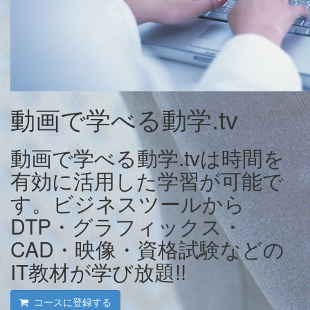
動画で学べる動学.tv
動画で学べる動学.tvは時間を
有効に活用した学習が可能で
す。ビジネスツールから
DTP・グラフィックス・
CAD・映像・資格試験などの
IT教材が学び放題!!
コースに登録する