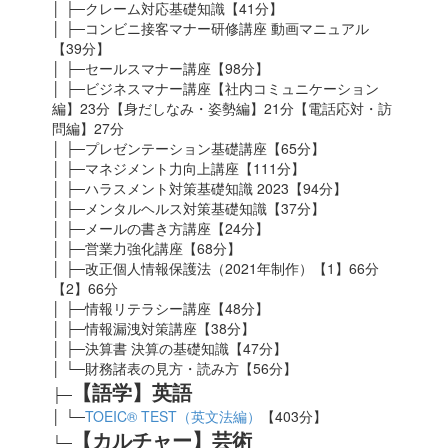
│ ├─クレーム対応基礎知識【41分】
│ ├─コンビニ接客マナー研修講座 動画マニュアル
【39分】
│ ├─セールスマナー講座【98分】
│ ├─ビジネスマナー講座【社内コミュニケーション
編】23分【身だしなみ・姿勢編】21分【電話応対・訪
問編】27分
│ ├─プレゼンテーション基礎講座【65分】
│ ├─マネジメント力向上講座【111分】
│ ├─ハラスメント対策基礎知識 2023
【94分】
│ ├─メンタルヘルス対策基礎知識【37分】
│ ├─メールの書き方講座【24分】
│ ├─営業力強化講座【68分】
│ ├─改正個人情報保護法（2021年制作）【1】66分
【2】66分
│ ├─情報リテラシー講座【48分】
│ ├─情報漏洩対策講座【38分】
│ ├─決算書 決算の基礎知識【47分】
│ └─財務諸表の見方・読み方【56分】
【語学】英語
├─
│ └─
TOEIC® TEST（英文法編）
【403分】
【カルチャー】芸術
└─