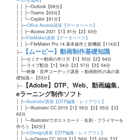
ール/生成AI】
│ │ ├─Outlook【68分】
│ │ ├─Teams【63分】
│ │ └─Copilot【81分】
│ ├─
Office Access講座【データベース】
│ │ ├─Access 2021【1】81
分【2】63分
│ ├─
FileMaker講座【データベース】
│ │ ├─FileMaker Pro 14 基本操作と新機能【114分】
【ムービー】動画制作基礎知識
├─
│ ├─セミナー動画の作り方【1】50分【2】64分
│ ├─ライブ配信【1】54分【2】57分【3】54分
│ └─映像・音声コーデック講座 ～動画制作の為の基
礎知識～【53分】
【Adobe】DTP、Web、動画編集、
├─
eラーニング制作ソフト
│ ├─
Illustrator講座【DTP編集・レイアウト】
│ │ ├─Illustrator CC 2019【1】56分【2】55分【3】
62分
│ │ └─Illustratorでポストカード・名刺・フライヤーを
作ろう【62分】
│ ├─
InDesign講座【DTP編集・レイアウト】
│ │ ├─InDesign CC 2018【1】58分【2】62分【3】