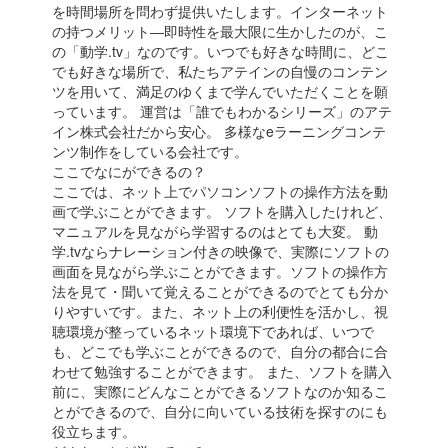
を時間場所を問わず提供いたします。インターネット
の持つメリット―即時性を最大限に生かしたのが、こ
の「動学.tv」なのです。いつでも好きな時間に、どこ
でも好きな場所で、私たちアテインの自慢のコンテン
ツを用いて、満足のゆくまで学んでいただくことを願
っています。 運営は「誰でもわかるシリーズ」のアテ
イン株式会社だから安心。 多様なeラーニングコンテ
ンツ制作をしている会社です。
ここでなにができるの？
ここでは、ネット上でパソコンソフトの操作方法を動
画で学ぶことができます。 ソフトを購入したけれど、
マニュアルを見ながら学習するのはとても大変。 動
学.tvならナレーション付きの映像で、実際にソフトの
画面を見ながら学ぶことができます。ソフトの操作方
法を見て・聞いて覚えることができるのでとても分か
りやすいです。また、ネット上の利便性を活かし、視
聴環境が整っているネット環境下であれば、いつで
も、どこでも学ぶことができるので、自分の都合に合
わせて勉強することができます。 また、ソフトを購入
前に、実際にどんなことができるソフトなのか知るこ
とができるので、自分に向いている技術を探すのにも
役立ちます。