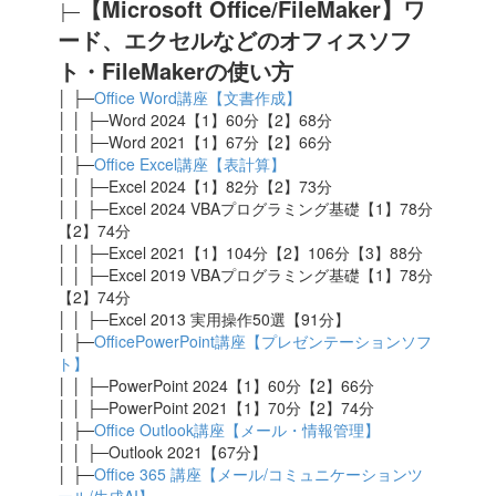
【Microsoft Office/
FileMaker
】ワ
├─
ード、エクセルなどのオフィスソフ
ト・FileMakerの使い方
│ ├─
Office Word講座【文書作成】
│ │ ├─Word 2024【1】60分【2】68分
│ │ ├─Word 2021【1】67分【2】66分
│ ├─
Office Excel講座【表計算】
│ │ ├─Excel 2024
【1】82分【2】73分
│ │ ├─Excel 2024 VBAプログラミング基礎【1】78分
【2】74分
│ │ ├─Excel 2021
【1】104分【2】106分【3】88分
│ │ ├─Excel 2019 VBAプログラミング基礎【1】78分
【2】74分
│ │ ├─Excel 2013 実用操作50選【91分】
│ ├─
OfficePowerPoint講座【プレゼンテーションソフ
ト】
│ │ ├─PowerPoint 2024【1】60分【2】66分
│ │ ├─PowerPoint 2021【1】70分【2】74分
│ ├─
Office Outlook講座【メール・情報管理】
│ │ ├─Outlook 2021【67
分】
│ ├─
Office 365 講座【メール/コミュニケーションツ