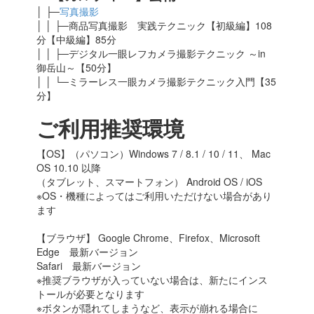
│ ├─
写真撮影
│ │ ├─商品写真撮影 実践テクニック【初級編】108
分【中級編】85分
│ │ ├─デジタル一眼レフカメラ撮影テクニック ～in
御岳山～【50分】
│ │ └─ミラーレス一眼カメラ撮影テクニック入門【35
分】
ご利用推奨環境
【OS】（パソコン）Windows 7 / 8.1 / 10 / 11、 Mac
OS 10.10 以降
（タブレット、スマートフォン） Android OS / iOS
※OS・機種によってはご利用いただけない場合があり
ます
【ブラウザ】 Google Chrome、Firefox、Microsoft
Edge 最新バージョン
Safari 最新バージョン
※推奨ブラウザが入っていない場合は、新たにインス
トールが必要となります
※ボタンが隠れてしまうなど、表示が崩れる場合に