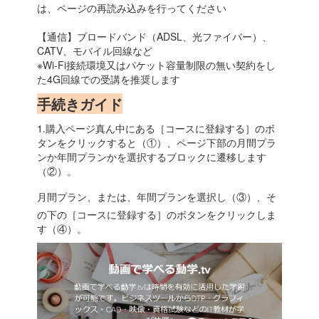
は、ページの再読み込みを行ってください
【通信】ブロードバンド（ADSL、光ファイバー）、
CATV、モバイル回線など
※Wi-Fi接続環境又はパケット容量制限の無い契約をし
た4G回線での受講を推奨します
手続きガイド
1.購入ページ真ん中にある［コースに登録する］のボ
タンをクリックすると（①）、ページ下部の月間プラ
ンか年間プランかを選択するブロックに遷移します
（②）。
月間プラン、または、年間プランを選択し（③）、そ
の下の［コースに登録する］のボタンをクリックしま
す（④）。