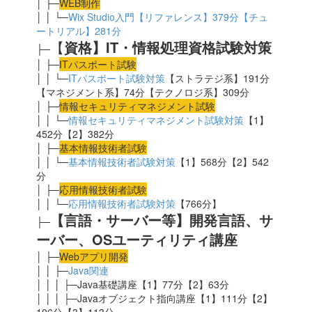
│ ├─
WEB制作
│ │ └─
Wix Studio入門【リファレンス】379分【チュ
ートリアル】281分
【
資格】IT・情報処理資格試験対策
├─
│ ├─
ITパスポート試験
│ │ └─
ITパスポート試験対策
【ストラテジ系】191分
【マネジメント系】74分【テクノロジ系】309分
│ ├─
情報セキュリティマネジメント試験
│ │ └─
情報セキュリティマネジメント試験対策
【1】
452分【2】382分
│ ├─
基本情報技術者試験
│ │ └─
基本情報技術者試験対策
【1】568分【2】542
分
│ ├─
応用
情報技術者試験
│ │ └─
応用情報技術者試験対策
【766分】
【言語・サーバー等】開発言語、サ
├─
ーバー、OSユーティリティ講座
│ ├─
Webアプリ開発
│ │ ├─
Java関連
│ │ │ ├─Java基礎講座【1】77分【2】63分
│ │ │ ├─Javaオブジェクト指向講座【1】111分【2】