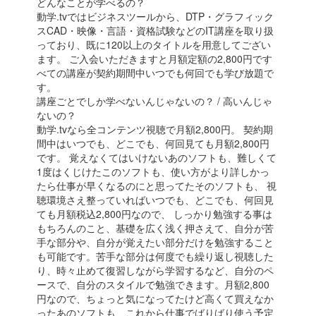
どんなことが学べるの？
動学.tvではビジネスツールから、DTP・グラフィック
スCAD・映像・言語・資格試験などのIT講座を取り扱
っており、既に120以上のタイトルを用意してござい
ます。 ご入会いただきますと月額定額の2,800円です
べての講座が契約期間中いつでも何回でも学び放題で
す。
講座ごとでしか学べないんじゃないの？ / 高いんじゃ
ないの？
動学.tvなら全コンテンツ視聴で月額2,800円。 契約期
間中はいつでも、どこでも、何回見ても月額2,800円
です。 覚えなくてはいけないあのソフトも、難しくて
1度はくじけたこのソフトも、使い方がより詳しかっ
たら仕事が早くなるのにと思ってたそのソフトも、 視
聴環境さえ整っていればいつでも、どこでも、何回見
ても月額税込2,800円なので、 しっかり勉強する事は
もちろんのこと、基礎を広く浅く押さえて、自分が苦
手な部分や、自分が覚えたい部分だけを勉強すること
も可能です。苦手な部分は何度でも繰り返し視聴した
り、時々止めて復習しながら学習するなど、自分のペ
ースで、自分のスタイルで勉強できます。月額2,800
円なので、ちょっと気になってたけど高くて買えなか
ったあのソフトも、これから仕事でばりばり使う予定