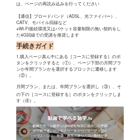
は、ページの再読み込みを行ってください
【通信】ブロードバンド（ADSL、光ファイバー）、
CATV、モバイル回線など
※Wi-Fi接続環境又はパケット容量制限の無い契約をし
た4G回線での受講を推奨します
手続きガイド
1.購入ページ真ん中にある［コースに登録する］のボ
タンをクリックすると（①）、ページ下部の月間プラ
ンか年間プランかを選択するブロックに遷移します
（②）。
月間プラン、または、年間プランを選択し（③）、そ
の下の［コースに登録する］のボタンをクリックしま
す（④）。