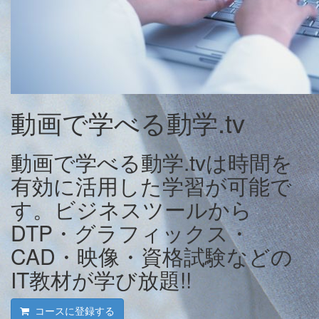
動画で学べる動学.tv
動画で学べる動学.tvは時間を
有効に活用した学習が可能で
す。ビジネスツールから
DTP・グラフィックス・
CAD・映像・資格試験などの
IT教材が学び放題!!
コースに登録する