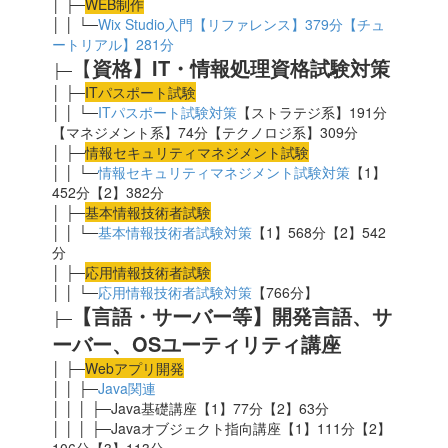
│ ├─
WEB制作
│ │ └─
Wix Studio入門【リファレンス】379分【チュ
ートリアル】281分
【
資格】IT・情報処理資格試験対策
├─
│ ├─
ITパスポート試験
│ │ └─
ITパスポート試験対策
【ストラテジ系】191分
【マネジメント系】74分【テクノロジ系】309分
│ ├─
情報セキュリティマネジメント試験
│ │ └─
情報セキュリティマネジメント試験対策
【1】
452分【2】382分
│ ├─
基本情報技術者試験
│ │ └─
基本情報技術者試験対策
【1】568分【2】542
分
│ ├─
応用
情報技術者試験
│ │ └─
応用情報技術者試験対策
【766分】
【言語・サーバー等】開発言語、サ
├─
ーバー、OSユーティリティ講座
│ ├─
Webアプリ開発
│ │ ├─
Java関連
│ │ │ ├─Java基礎講座【1】77分【2】63分
│ │ │ ├─Javaオブジェクト指向講座【1】111分【2】