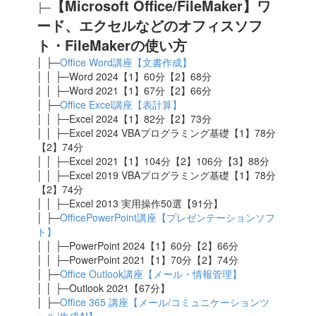
【Microsoft Office/
FileMaker
】ワ
├─
ード、エクセルなどのオフィスソフ
ト・FileMakerの使い方
│ ├─
Office Word講座【文書作成】
│ │ ├─Word 2024【1】60分【2】68分
│ │ ├─Word 2021【1】67分【2】66分
│ ├─
Office Excel講座【表計算】
│ │ ├─Excel 2024
【1】82分【2】73分
│ │ ├─Excel 2024 VBAプログラミング基礎【1】78分
【2】74分
│ │ ├─Excel 2021
【1】104分【2】106分【3】88分
│ │ ├─Excel 2019 VBAプログラミング基礎【1】78分
【2】74分
│ │ ├─Excel 2013 実用操作50選【91分】
│ ├─
OfficePowerPoint講座【プレゼンテーションソフ
ト】
│ │ ├─PowerPoint 2024【1】60分【2】66分
│ │ ├─PowerPoint 2021【1】70分【2】74分
│ ├─
Office Outlook講座【メール・情報管理】
│ │ ├─Outlook 2021【67
分】
│ ├─
Office 365 講座【メール/コミュニケーションツ