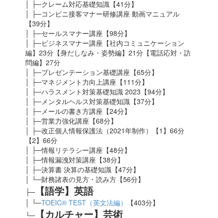
│ ├─クレーム対応基礎知識【41分】
│ ├─コンビニ接客マナー研修講座 動画マニュアル
【39分】
│ ├─セールスマナー講座【98分】
│ ├─ビジネスマナー講座【社内コミュニケーション
編】23分【身だしなみ・姿勢編】21分【電話応対・訪
問編】27分
│ ├─プレゼンテーション基礎講座【65分】
│ ├─マネジメント力向上講座【111分】
│ ├─ハラスメント対策基礎知識 2023
【94分】
│ ├─メンタルヘルス対策基礎知識【37分】
│ ├─メールの書き方講座【24分】
│ ├─営業力強化講座【68分】
│ ├─改正個人情報保護法（2021年制作）【1】66分
【2】66分
│ ├─情報リテラシー講座【48分】
│ ├─情報漏洩対策講座【38分】
│ ├─決算書 決算の基礎知識【47分】
│ └─財務諸表の見方・読み方【56分】
【語学】英語
├─
│ └─
TOEIC® TEST（英文法編）
【403分】
【カルチャー】芸術
└─