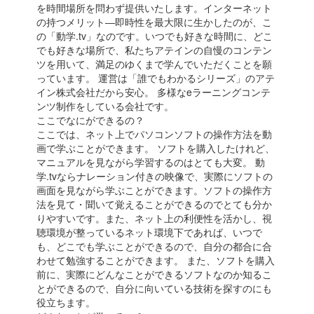
を時間場所を問わず提供いたします。インターネット
の持つメリット―即時性を最大限に生かしたのが、こ
の「動学.tv」なのです。いつでも好きな時間に、どこ
でも好きな場所で、私たちアテインの自慢のコンテン
ツを用いて、満足のゆくまで学んでいただくことを願
っています。 運営は「誰でもわかるシリーズ」のアテ
イン株式会社だから安心。 多様なeラーニングコンテ
ンツ制作をしている会社です。
ここでなにができるの？
ここでは、ネット上でパソコンソフトの操作方法を動
画で学ぶことができます。 ソフトを購入したけれど、
マニュアルを見ながら学習するのはとても大変。 動
学.tvならナレーション付きの映像で、実際にソフトの
画面を見ながら学ぶことができます。ソフトの操作方
法を見て・聞いて覚えることができるのでとても分か
りやすいです。また、ネット上の利便性を活かし、視
聴環境が整っているネット環境下であれば、いつで
も、どこでも学ぶことができるので、自分の都合に合
わせて勉強することができます。 また、ソフトを購入
前に、実際にどんなことができるソフトなのか知るこ
とができるので、自分に向いている技術を探すのにも
役立ちます。