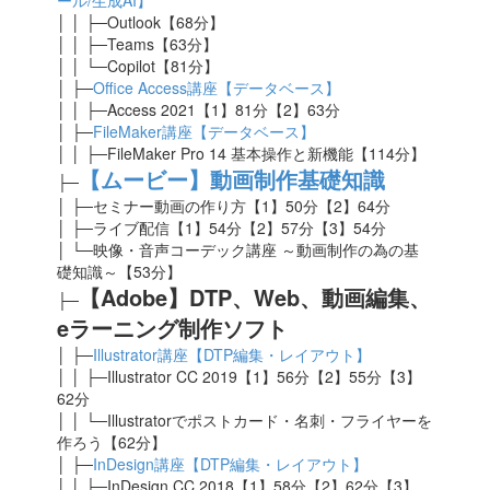
ール/生成AI】
│ │ ├─Outlook【68分】
│ │ ├─Teams【63分】
│ │ └─Copilot【81分】
│ ├─
Office Access講座【データベース】
│ │ ├─Access 2021【1】81
分【2】63分
│ ├─
FileMaker講座【データベース】
│ │ ├─FileMaker Pro 14 基本操作と新機能【114分】
【ムービー】動画制作基礎知識
├─
│ ├─セミナー動画の作り方【1】50分【2】64分
│ ├─ライブ配信【1】54分【2】57分【3】54分
│ └─映像・音声コーデック講座 ～動画制作の為の基
礎知識～【53分】
【Adobe】DTP、Web、動画編集、
├─
eラーニング制作ソフト
│ ├─
Illustrator講座【DTP編集・レイアウト】
│ │ ├─Illustrator CC 2019【1】56分【2】55分【3】
62分
│ │ └─Illustratorでポストカード・名刺・フライヤーを
作ろう【62分】
│ ├─
InDesign講座【DTP編集・レイアウト】
│ │ ├─InDesign CC 2018【1】58分【2】62分【3】