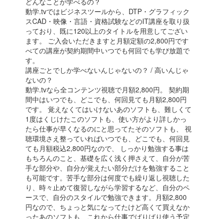
どんなことが学べるの？
動学.tvではビジネスツールから、DTP・グラフィック
スCAD・映像・言語・資格試験などのIT講座を取り扱
っており、既に120以上のタイトルを用意してござい
ます。 ご入会いただきますと月額定額の2,800円です
べての講座が契約期間中いつでも何回でも学び放題で
す。
講座ごとでしか学べないんじゃないの？ / 高いんじゃ
ないの？
動学.tvなら全コンテンツ視聴で月額2,800円。 契約期
間中はいつでも、どこでも、何回見ても月額2,800円
です。 覚えなくてはいけないあのソフトも、難しくて
1度はくじけたこのソフトも、使い方がより詳しかっ
たら仕事が早くなるのにと思ってたそのソフトも、 視
聴環境さえ整っていればいつでも、どこでも、何回見
ても月額税込2,800円なので、 しっかり勉強する事は
もちろんのこと、基礎を広く浅く押さえて、自分が苦
手な部分や、自分が覚えたい部分だけを勉強すること
も可能です。苦手な部分は何度でも繰り返し視聴した
り、時々止めて復習しながら学習するなど、自分のペ
ースで、自分のスタイルで勉強できます。月額2,800
円なので、ちょっと気になってたけど高くて買えなか
ったあのソフトも、これから仕事でばりばり使う予定