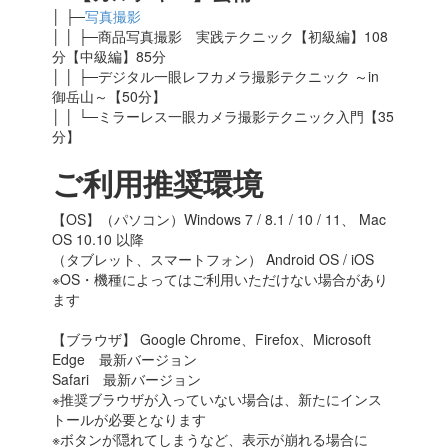
│ ├─
写真撮影
│ │ ├─商品写真撮影 実践テクニック【初級編】108
分【中級編】85分
│ │ ├─デジタル一眼レフカメラ撮影テクニック ～in
御岳山～【50分】
│ │ └─ミラーレス一眼カメラ撮影テクニック入門【35
分】
ご利用推奨環境
【OS】（パソコン）Windows 7 / 8.1 / 10 / 11、 Mac
OS 10.10 以降
（タブレット、スマートフォン） Android OS / iOS
※OS・機種によってはご利用いただけない場合があり
ます
【ブラウザ】 Google Chrome、Firefox、Microsoft
Edge 最新バージョン
Safari 最新バージョン
※推奨ブラウザが入っていない場合は、新たにインス
トールが必要となります
※ボタンが隠れてしまうなど、表示が崩れる場合に