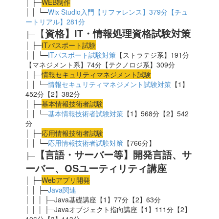
│ ├─
WEB制作
│ │ └─
Wix Studio入門【リファレンス】379分【チュ
ートリアル】281分
【
資格】IT・情報処理資格試験対策
├─
│ ├─
ITパスポート試験
│ │ └─
ITパスポート試験対策
【ストラテジ系】191分
【マネジメント系】74分【テクノロジ系】309分
│ ├─
情報セキュリティマネジメント試験
│ │ └─
情報セキュリティマネジメント試験対策
【1】
452分【2】382分
│ ├─
基本情報技術者試験
│ │ └─
基本情報技術者試験対策
【1】568分【2】542
分
│ ├─
応用
情報技術者試験
│ │ └─
応用情報技術者試験対策
【766分】
【言語・サーバー等】開発言語、サ
├─
ーバー、OSユーティリティ講座
│ ├─
Webアプリ開発
│ │ ├─
Java関連
│ │ │ ├─Java基礎講座【1】77分【2】63分
│ │ │ ├─Javaオブジェクト指向講座【1】111分【2】