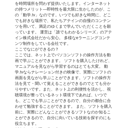
を時間場所を問わず提供いたします。インターネット
の持つメリット―即時性を最大限に生かしたのが、こ
の「動学.tv」なのです。いつでも好きな時間に、どこ
でも好きな場所で、私たちアテインの自慢のコンテン
ツを用いて、満足のゆくまで学んでいただくことを願
っています。 運営は「誰でもわかるシリーズ」のアテ
イン株式会社だから安心。 多様なeラーニングコンテ
ンツ制作をしている会社です。
ここでなにができるの？
ここでは、ネット上でパソコンソフトの操作方法を動
画で学ぶことができます。 ソフトを購入したけれど、
マニュアルを見ながら学習するのはとても大変。 動
学.tvならナレーション付きの映像で、実際にソフトの
画面を見ながら学ぶことができます。ソフトの操作方
法を見て・聞いて覚えることができるのでとても分か
りやすいです。また、ネット上の利便性を活かし、視
聴環境が整っているネット環境下であれば、いつで
も、どこでも学ぶことができるので、自分の都合に合
わせて勉強することができます。 また、ソフトを購入
前に、実際にどんなことができるソフトなのか知るこ
とができるので、自分に向いている技術を探すのにも
役立ちます。