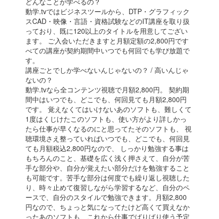
どんなことが学べるの？
動学.tvではビジネスツールから、DTP・グラフィック
スCAD・映像・言語・資格試験などのIT講座を取り扱
っており、既に120以上のタイトルを用意してござい
ます。 ご入会いただきますと月額定額の2,800円です
べての講座が契約期間中いつでも何回でも学び放題で
す。
講座ごとでしか学べないんじゃないの？ / 高いんじゃ
ないの？
動学.tvなら全コンテンツ視聴で月額2,800円。 契約期
間中はいつでも、どこでも、何回見ても月額2,800円
です。 覚えなくてはいけないあのソフトも、難しくて
1度はくじけたこのソフトも、使い方がより詳しかっ
たら仕事が早くなるのにと思ってたそのソフトも、 視
聴環境さえ整っていればいつでも、どこでも、何回見
ても月額税込2,800円なので、 しっかり勉強する事は
もちろんのこと、基礎を広く浅く押さえて、自分が苦
手な部分や、自分が覚えたい部分だけを勉強すること
も可能です。苦手な部分は何度でも繰り返し視聴した
り、時々止めて復習しながら学習するなど、自分のペ
ースで、自分のスタイルで勉強できます。月額2,800
円なので、ちょっと気になってたけど高くて買えなか
ったあのソフトも、これから仕事でばりばり使う予定