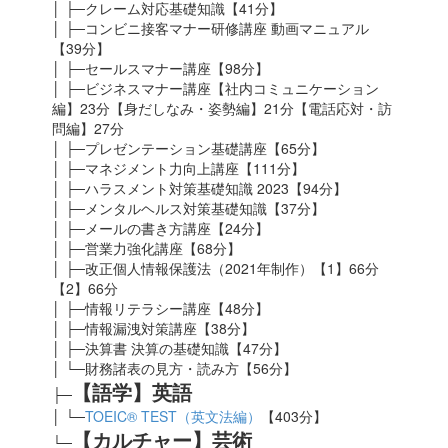
│ ├─クレーム対応基礎知識【41分】
│ ├─コンビニ接客マナー研修講座 動画マニュアル
【39分】
│ ├─セールスマナー講座【98分】
│ ├─ビジネスマナー講座【社内コミュニケーション
編】23分【身だしなみ・姿勢編】21分【電話応対・訪
問編】27分
│ ├─プレゼンテーション基礎講座【65分】
│ ├─マネジメント力向上講座【111分】
│ ├─ハラスメント対策基礎知識 2023
【94分】
│ ├─メンタルヘルス対策基礎知識【37分】
│ ├─メールの書き方講座【24分】
│ ├─営業力強化講座【68分】
│ ├─改正個人情報保護法（2021年制作）【1】66分
【2】66分
│ ├─情報リテラシー講座【48分】
│ ├─情報漏洩対策講座【38分】
│ ├─決算書 決算の基礎知識【47分】
│ └─財務諸表の見方・読み方【56分】
【語学】英語
├─
│ └─
TOEIC® TEST（英文法編）
【403分】
【カルチャー】芸術
└─