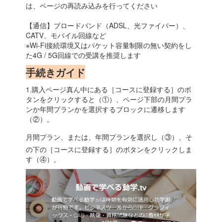
は、ページの再読み込みを行ってください
【通信】ブロードバンド（ADSL、光ファイバー）、
CATV、モバイル回線など
※Wi-Fi接続環境又はパケット容量制限の無い契約をし
た4G / 5G回線での受講を推奨します
手続きガイド
1.購入ページ真ん中にある［コースに登録する］のボ
タンをクリックすると（①）、ページ下部の月間プラ
ンか年間プランかを選択するブロックに遷移します
（②）。
月間プラン、または、年間プランを選択し（③）、そ
の下の［コースに登録する］のボタンをクリックしま
す（④）。