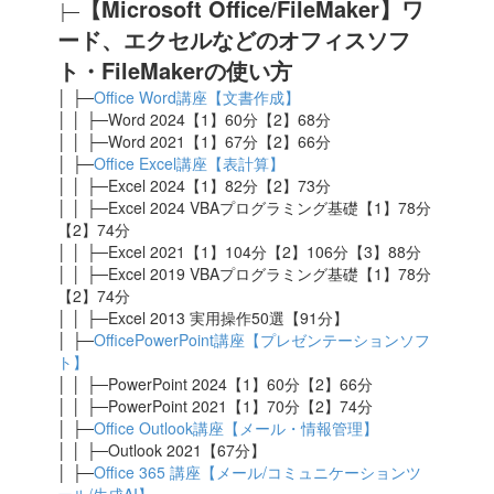
【Microsoft Office/
FileMaker
】ワ
├─
ード、エクセルなどのオフィスソフ
ト・FileMakerの使い方
│ ├─
Office Word講座【文書作成】
│ │ ├─Word 2024【1】60分【2】68分
│ │ ├─Word 2021【1】67分【2】66分
│ ├─
Office Excel講座【表計算】
│ │ ├─Excel 2024
【1】82分【2】73分
│ │ ├─Excel 2024 VBAプログラミング基礎【1】78分
【2】74分
│ │ ├─Excel 2021
【1】104分【2】106分【3】88分
│ │ ├─Excel 2019 VBAプログラミング基礎【1】78分
【2】74分
│ │ ├─Excel 2013 実用操作50選【91分】
│ ├─
OfficePowerPoint講座【プレゼンテーションソフ
ト】
│ │ ├─PowerPoint 2024【1】60分【2】66分
│ │ ├─PowerPoint 2021【1】70分【2】74分
│ ├─
Office Outlook講座【メール・情報管理】
│ │ ├─Outlook 2021【67
分】
│ ├─
Office 365 講座【メール/コミュニケーションツ