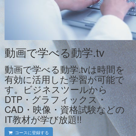
動画で学べる動学.tv
動画で学べる動学.tvは時間を
有効に活用した学習が可能で
す。ビジネスツールから
DTP・グラフィックス・
CAD・映像・資格試験などの
IT教材が学び放題!!
コースに登録する