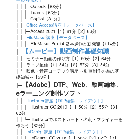
ール/生成AI】
│ │ ├─Outlook【68分】
│ │ ├─Teams【63分】
│ │ └─Copilot【81分】
│ ├─
Office Access講座【データベース】
│ │ ├─Access 2021【1】81
分【2】63分
│ ├─
FileMaker講座【データベース】
│ │ ├─FileMaker Pro 14 基本操作と新機能【114分】
【ムービー】動画制作基礎知識
├─
│ ├─セミナー動画の作り方【1】50分【2】64分
│ ├─ライブ配信【1】54分【2】57分【3】54分
│ └─映像・音声コーデック講座 ～動画制作の為の基
礎知識～【53分】
【Adobe】DTP、Web、動画編集、
├─
eラーニング制作ソフト
│ ├─
Illustrator講座【DTP編集・レイアウト】
│ │ ├─Illustrator CC 2019【1】56分【2】55分【3】
62分
│ │ └─Illustratorでポストカード・名刺・フライヤーを
作ろう【62分】
│ ├─
InDesign講座【DTP編集・レイアウト】
│ │ ├─InDesign CC 2018【1】58分【2】62分【3】