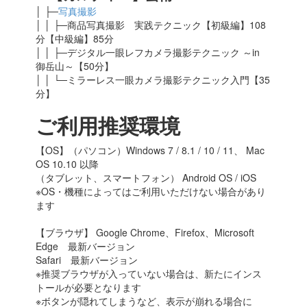
│ ├─
写真撮影
│ │ ├─商品写真撮影 実践テクニック【初級編】108
分【中級編】85分
│ │ ├─デジタル一眼レフカメラ撮影テクニック ～in
御岳山～【50分】
│ │ └─ミラーレス一眼カメラ撮影テクニック入門【35
分】
ご利用推奨環境
【OS】（パソコン）Windows 7 / 8.1 / 10 / 11、 Mac
OS 10.10 以降
（タブレット、スマートフォン） Android OS / iOS
※OS・機種によってはご利用いただけない場合があり
ます
【ブラウザ】 Google Chrome、Firefox、Microsoft
Edge 最新バージョン
Safari 最新バージョン
※推奨ブラウザが入っていない場合は、新たにインス
トールが必要となります
※ボタンが隠れてしまうなど、表示が崩れる場合に