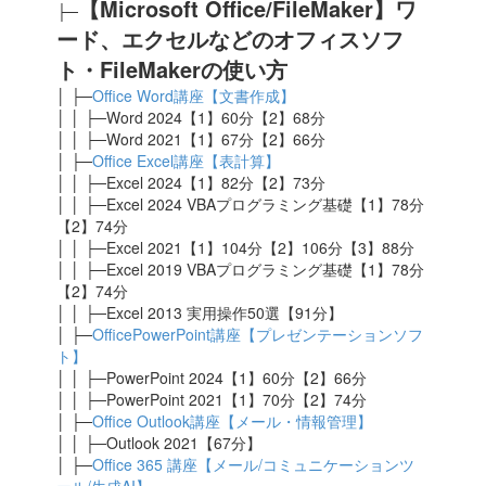
【Microsoft Office/
FileMaker
】ワ
├─
ード、エクセルなどのオフィスソフ
ト・FileMakerの使い方
│ ├─
Office Word講座【文書作成】
│ │ ├─Word 2024【1】60分【2】68分
│ │ ├─Word 2021【1】67分【2】66分
│ ├─
Office Excel講座【表計算】
│ │ ├─Excel 2024
【1】82分【2】73分
│ │ ├─Excel 2024 VBAプログラミング基礎【1】78分
【2】74分
│ │ ├─Excel 2021
【1】104分【2】106分【3】88分
│ │ ├─Excel 2019 VBAプログラミング基礎【1】78分
【2】74分
│ │ ├─Excel 2013 実用操作50選【91分】
│ ├─
OfficePowerPoint講座【プレゼンテーションソフ
ト】
│ │ ├─PowerPoint 2024【1】60分【2】66分
│ │ ├─PowerPoint 2021【1】70分【2】74分
│ ├─
Office Outlook講座【メール・情報管理】
│ │ ├─Outlook 2021【67
分】
│ ├─
Office 365 講座【メール/コミュニケーションツ