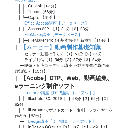
ール/生成AI】
│ │ ├─Outlook【68分】
│ │ ├─Teams【63分】
│ │ └─Copilot【81分】
│ ├─
Office Access講座【データベース】
│ │ ├─Access 2021【1】81
分【2】63分
│ ├─
FileMaker講座【データベース】
│ │ ├─FileMaker Pro 14 基本操作と新機能【114分】
【ムービー】動画制作基礎知識
├─
│ ├─セミナー動画の作り方【1】50分【2】64分
│ ├─ライブ配信【1】54分【2】57分【3】54分
│ └─映像・音声コーデック講座 ～動画制作の為の基
礎知識～【53分】
【Adobe】DTP、Web、動画編集、
├─
eラーニング制作ソフト
│ ├─
Illustrator講座【DTP編集・レイアウト】
│ │ ├─Illustrator CC 2019【1】56分【2】55分【3】
62分
│ │ └─Illustratorでポストカード・名刺・フライヤーを
作ろう【62分】
│ ├─
InDesign講座【DTP編集・レイアウト】
│ │ ├─InDesign CC 2018【1】58分【2】62分【3】