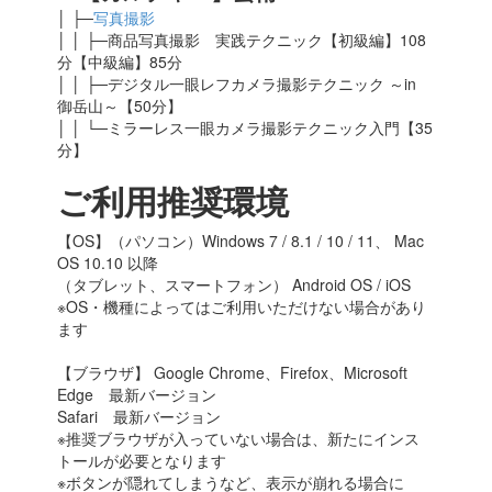
│ ├─
写真撮影
│ │ ├─商品写真撮影 実践テクニック【初級編】108
分【中級編】85分
│ │ ├─デジタル一眼レフカメラ撮影テクニック ～in
御岳山～【50分】
│ │ └─ミラーレス一眼カメラ撮影テクニック入門【35
分】
ご利用推奨環境
【OS】（パソコン）Windows 7 / 8.1 / 10 / 11、 Mac
OS 10.10 以降
（タブレット、スマートフォン） Android OS / iOS
※OS・機種によってはご利用いただけない場合があり
ます
【ブラウザ】 Google Chrome、Firefox、Microsoft
Edge 最新バージョン
Safari 最新バージョン
※推奨ブラウザが入っていない場合は、新たにインス
トールが必要となります
※ボタンが隠れてしまうなど、表示が崩れる場合に