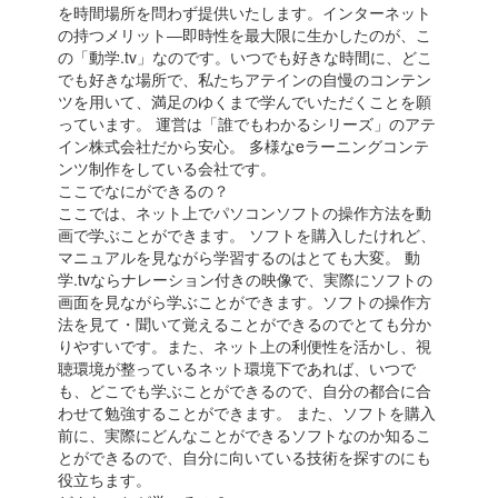
を時間場所を問わず提供いたします。インターネット
の持つメリット―即時性を最大限に生かしたのが、こ
の「動学.tv」なのです。いつでも好きな時間に、どこ
でも好きな場所で、私たちアテインの自慢のコンテン
ツを用いて、満足のゆくまで学んでいただくことを願
っています。 運営は「誰でもわかるシリーズ」のアテ
イン株式会社だから安心。 多様なeラーニングコンテ
ンツ制作をしている会社です。
ここでなにができるの？
ここでは、ネット上でパソコンソフトの操作方法を動
画で学ぶことができます。 ソフトを購入したけれど、
マニュアルを見ながら学習するのはとても大変。 動
学.tvならナレーション付きの映像で、実際にソフトの
画面を見ながら学ぶことができます。ソフトの操作方
法を見て・聞いて覚えることができるのでとても分か
りやすいです。また、ネット上の利便性を活かし、視
聴環境が整っているネット環境下であれば、いつで
も、どこでも学ぶことができるので、自分の都合に合
わせて勉強することができます。 また、ソフトを購入
前に、実際にどんなことができるソフトなのか知るこ
とができるので、自分に向いている技術を探すのにも
役立ちます。