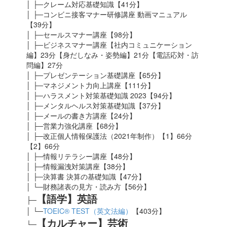
│ ├─クレーム対応基礎知識【41分】
│ ├─コンビニ接客マナー研修講座 動画マニュアル
【39分】
│ ├─セールスマナー講座【98分】
│ ├─ビジネスマナー講座【社内コミュニケーション
編】23分【身だしなみ・姿勢編】21分【電話応対・訪
問編】27分
│ ├─プレゼンテーション基礎講座【65分】
│ ├─マネジメント力向上講座【111分】
│ ├─ハラスメント対策基礎知識 2023
【94分】
│ ├─メンタルヘルス対策基礎知識【37分】
│ ├─メールの書き方講座【24分】
│ ├─営業力強化講座【68分】
│ ├─改正個人情報保護法（2021年制作）【1】66分
【2】66分
│ ├─情報リテラシー講座【48分】
│ ├─情報漏洩対策講座【38分】
│ ├─決算書 決算の基礎知識【47分】
│ └─財務諸表の見方・読み方【56分】
【語学】英語
├─
│ └─
TOEIC® TEST（英文法編）
【403分】
【カルチャー】芸術
└─