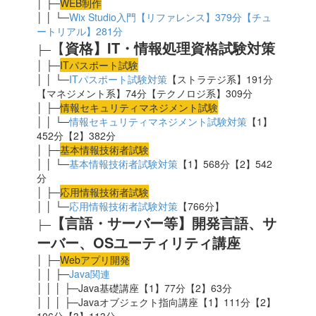
│ ├─
WEB制作
│ │ └─
Wix Studio入門【リファレンス】379分【チュ
ートリアル】281分
【
資格】IT・情報処理資格試験対策
├─
│ ├─
ITパスポート試験
│ │ └─
ITパスポート試験対策
【ストラテジ系】191分
【マネジメント系】74分【テクノロジ系】309分
│ ├─
情報セキュリティマネジメント試験
│ │ └─
情報セキュリティマネジメント試験対策
【1】
452分【2】382分
│ ├─
基本情報技術者試験
│ │ └─
基本情報技術者試験対策
【1】568分【2】542
分
│ ├─
応用
情報技術者試験
│ │ └─
応用情報技術者試験対策
【766分】
【言語・サーバー等】開発言語、サ
├─
ーバー、OSユーティリティ講座
│ ├─
Webアプリ開発
│ │ ├─
Java関連
│ │ │ ├─Java基礎講座【1】77分【2】63分
│ │ │ ├─Javaオブジェクト指向講座【1】111分【2】