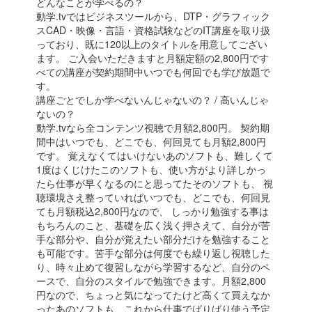
どんなことが学べるの？
動学.tvではビジネスツールから、DTP・グラフィック
スCAD・映像・言語・資格試験などのIT講座を取り扱
っており、既に120以上のタイトルを用意してござい
ます。 ご入会いただきますと月額定額の2,800円です
べての講座が契約期間中いつでも何回でも学び放題で
す。
講座ごとでしか学べないんじゃないの？ / 高いんじゃ
ないの？
動学.tvなら全コンテンツ視聴で月額2,800円。 契約期
間中はいつでも、どこでも、何回見ても月額2,800円
です。 覚えなくてはいけないあのソフトも、難しくて
1度はくじけたこのソフトも、使い方がより詳しかっ
たら仕事が早くなるのにと思ってたそのソフトも、 視
聴環境さえ整っていればいつでも、どこでも、何回見
ても月額税込2,800円なので、 しっかり勉強する事は
もちろんのこと、基礎を広く浅く押さえて、自分が苦
手な部分や、自分が覚えたい部分だけを勉強すること
も可能です。苦手な部分は何度でも繰り返し視聴した
り、時々止めて復習しながら学習するなど、自分のペ
ースで、自分のスタイルで勉強できます。月額2,800
円なので、ちょっと気になってたけど高くて買えなか
ったあのソフトも、これから仕事でばりばり使う予定