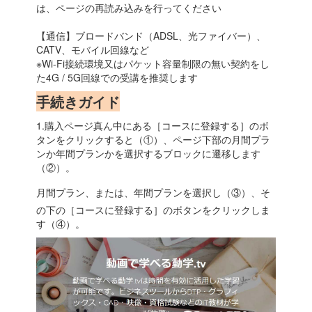
は、ページの再読み込みを行ってください
【通信】ブロードバンド（ADSL、光ファイバー）、
CATV、モバイル回線など
※Wi-Fi接続環境又はパケット容量制限の無い契約をし
た4G / 5G回線での受講を推奨します
手続きガイド
1.購入ページ真ん中にある［コースに登録する］のボ
タンをクリックすると（①）、ページ下部の月間プラ
ンか年間プランかを選択するブロックに遷移します
（②）。
月間プラン、または、年間プランを選択し（③）、そ
の下の［コースに登録する］のボタンをクリックしま
す（④）。