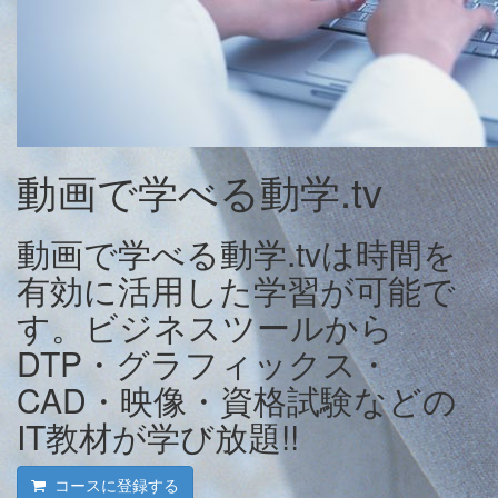
動画で学べる動学.tv
動画で学べる動学.tvは時間を
有効に活用した学習が可能で
す。ビジネスツールから
DTP・グラフィックス・
CAD・映像・資格試験などの
IT教材が学び放題!!
コースに登録する