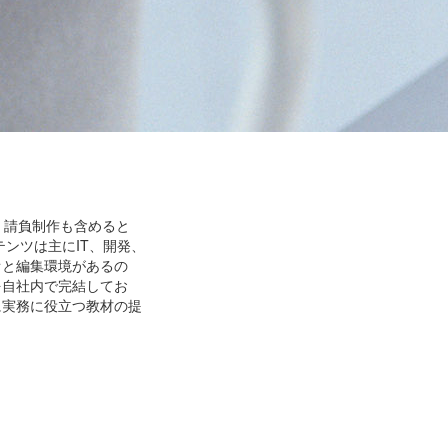
。請負制作も含めると
テンツは主にIT、開発、
オと編集環境があるの
を自社内で完結してお
に実務に役立つ教材の提