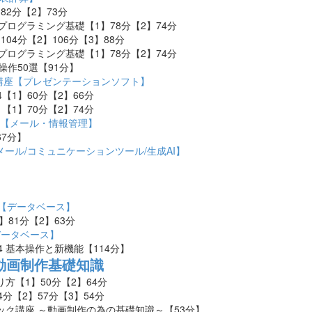
82分【2】73分
4 VBAプログラミング基礎【1】78分【2】74分
104分【2】106分【3】88分
9 VBAプログラミング基礎【1】78分【2】74分
 実用操作50選【91分】
Point講座【プレゼンテーションソフト】
2024【1】60分【2】66分
2021【1】70分【2】74分
ook講座【メール・情報管理】
67
分】
講座【メール/コミュニケーションツール/生成AI】
】
s講座【データベース】
1】81
分【2】63分
【データベース】
Pro 14 基本操作と新機能【114分】
動画制作基礎知識
り方【1】50分【2】64分
4分【2】57分【3】54分
デック講座 ～動画制作の為の基礎知識～【53分】