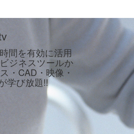
v
は時間を有効に活用
。ビジネスツールか
ス・CAD・映像・
が学び放題!!