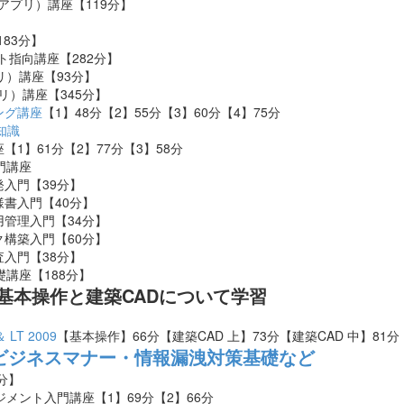
GUIアプリ）講座【119分】
183分】
ェクト指向講座【282分】
アプリ）講座【93分】
アプリ）講座【345分】
ング講座
【1】48分【2】55分【3】60分【4】75分
知識
講座【1】61分【2】77分【3】58分
入門講座
開発入門【39分】
仕様書入門【40分】
ム運用管理入門【34分】
ワーク構築入門【60分】
監査入門【38分】
礎講座【188分】
D】基本操作と建築CADについて学習
＆ LT 2009
【基本操作】66分【建築CAD 上】73分【建築CAD 中】81分
ビジネスマナー・情報漏洩対策基礎など
分】
ネジメント入門講座【1】69分【2】66分