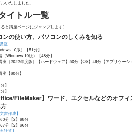
アルいたしました。
タイトル一覧
すると講座ページにジャンプします）
コンの使い方、パソコンのしくみを知る
講座
ndows 10版）【51分】
（Windows 10版）【48分】
講座（2022年度版）【ハードウェア】50分【OS】49分【アプリケー
講座【60分】
61分】
62分】
fice/
FileMaker
】ワード、エクセルなどのオフィ
い方
講座【文書作成】
1】60分【2】68分
1】67分【2】66分
講座【表計算】