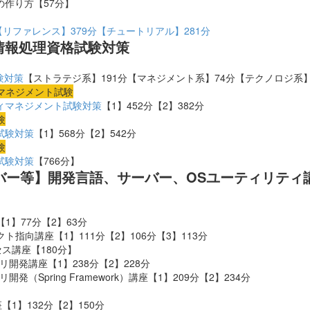
刺の作り方【57分】
o入門【リファレンス】379分【チュートリアル】281分
・情報処理資格試験対策
験対策
【ストラテジ系】191分【マネジメント系】74分【テクノロジ系】
マネジメント試験
ィマネジメント試験対策
【1】452分【2】382分
験
試験対策
【1】568分【2】542分
験
試験対策
【766分】
バー等】開発言語、サーバー、OSユーティリティ
座【1】77分【2】63分
ジェクト指向講座【1】111分【2】106分【3】113分
アクセス講座【180分】
bアプリ開発講座【1】238分【2】228分
アプリ開発（Spring Framework）講座
【1】209分【2】234分
座【1】132分【2】150分