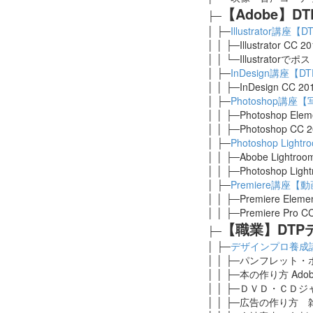
【Adobe】
├─
│ ├─
Illustrator講
│ │ ├─Illustrator
│ │ └─Illustra
│ ├─
InDesign講座
│ │ ├─InDesign C
│ ├─
Photoshop講
│ │ ├─Photoshop El
│ │ ├─Photoshop 
│ ├─
Photoshop Li
│ │ ├─Abobe Lightr
│ │ ├─Photoshop Li
│ ├─
Premiere講座【
│ │ ├─Premiere Elem
│ │ ├─Premiere Pr
【職業】DTP
├─
│ ├─
デザインプロ養成
│ │ ├─パンフレット
│ │ ├─本の作り方 Adob
│ │ ├─ＤＶＤ・ＣＤ
│ │ ├─広告の作り方