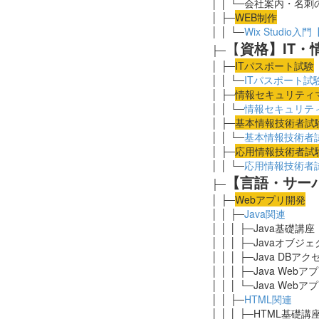
│ │ └─会社案内・名
│ ├─
WEB制作
│ │ └─
Wix Studi
【
資格】IT
├─
│ ├─
ITパスポート試験
│ │ └─
ITパスポート試
│ ├─
情報セキュリティ
│ │ └─
情報セキュリテ
│ ├─
基本情報技術者試
│ │ └─
基本情報技術者
│ ├─
応用
情報技術者試
│ │ └─
応用情報技術者
【言語・サー
├─
│ ├─
Webアプリ開発
│ │ ├─
Java関連
│ │ │ ├─Java基礎講
│ │ │ ├─Javaオブ
│ │ │ ├─Java DB
│ │ │ ├─Java We
│ │ │ └─Java Web
│ │ ├─
HTML関連
│ │ │ ├─HTML基礎講