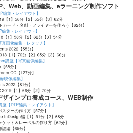
DTP、Web、動画編集、eラーニング制作ソフト
座【DTP編集・レイアウト】
 CC 2019【1】56分【2】55分【3】62分
torでポストカード・名刺・フライヤーを作ろう【62分】
【DTP編集・レイアウト】
C 2018【1】58分【2】62分【3】54分
座【写真画像編集・レタッチ】
ements 2022【55分】
CC 2018【1】76分【2】65分【3】66分
ghtroom講座【写真画像編集】
oom【68分】
ghtroom CC【127分】
動画/映像編集】
ents 2022【81分】
o CC 2019【1】66分【2】70分
デザインプロ養成コース、WEB制作
講座【DTP編集・レイアウト】
・ポスターの作り方【57分】
e InDesign編【1】51分【2】68分
ジャケット＆レーベルの作り方【62分】
 雑誌編【65分】