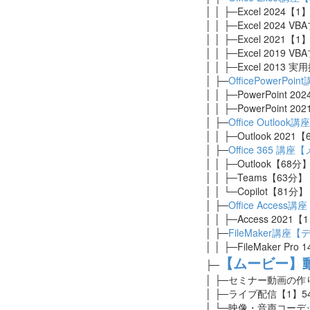
│ │ ├─Excel 2024
【1】
│ │ ├─Excel 202
│ │ ├─Excel 2021
【1】
│ │ ├─Excel 201
│ │ ├─Excel 2013
│ ├─
OfficePower
│ │ ├─PowerPoint 
│ │ ├─PowerPoint 
│ ├─
Office Outl
│ │ ├─Outlook 2021【
│ ├─
Office 365 
│ │ ├─Outlook【68分
│ │ ├─Teams【63分】
│ │ └─Copilot【81分】
│ ├─
Office Acces
│ │ ├─Access 2021【
│ ├─
FileMaker講座
│ │ ├─FileMaker 
【ムービー】
├─
│ ├─セミナー動画の作
│ ├─ライブ配信【1】5
│ └─映像・音声コー