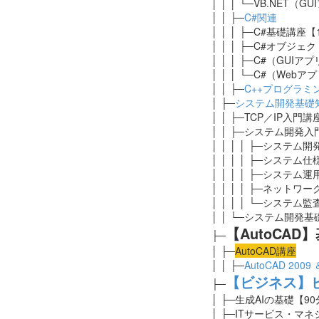
│ │ │ └─VB.NET（
│ │ ├─
C#関連
│ │ │ ├─C#基礎講座【
│ │ │ ├─C#オブジ
│ │ │ ├─C#（GUI
│ │ │ └─C#（Web
│ │ ├─
C++プログラミ
│ ├─
システム開発基礎
│ │ ├─TCP／IP入門
│ │ ├─システム開発
│ │ │ │ ├─システム
│ │ │ │ ├─システム
│ │ │ │ ├─システ
│ │ │ │ ├─ネット
│ │ │ │ └─システム
│ │ └─システム開発基
【AutoCA
├─
│ ├─
AutoCAD講座
│ │ ├─
AutoCAD 2009 
【ビジネス】
├─
│ ├─生成AIの基礎
【90
│ ├─ITサービス・マ